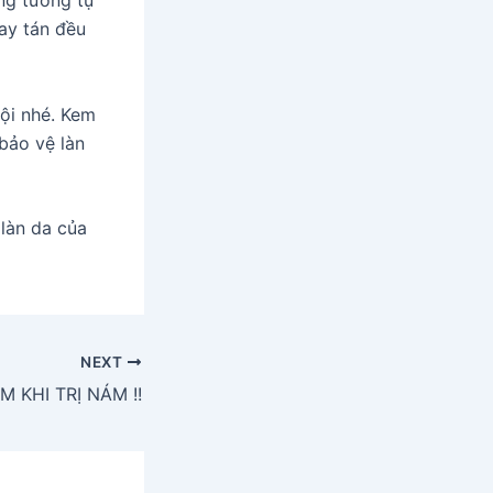
ng tương tự
ay tán đều
lội nhé. Kem
bảo vệ làn
làn da của
NEXT
 KHI TRỊ NÁM !!