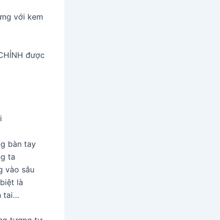
ưng với kem
 CHỈNH được
i
g bàn tay
g ta
g vào sâu
biệt là
 tai…