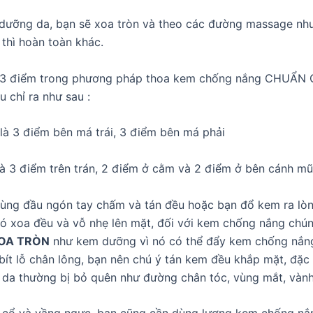
dưỡng da, bạn sẽ xoa tròn và theo các đường massage nh
thì hoàn toàn khác.
13 điểm trong phương pháp thoa kem chống nắng CHUẨN
ễu chỉ ra như sau :
là 3 điểm bên má trái, 3 điểm bên má phải
à 3 điểm trên trán, 2 điểm ở cằm và 2 điểm ở bên cánh mũ
ùng đầu ngón tay chấm và tán đều hoặc bạn đổ kem ra lòn
đó xoa đều và vỗ nhẹ lên mặt, đối với kem chống nắng chún
OA TRÒN
như kem dưỡng vì nó có thể đẩy kem chống nắn
bít lỗ chân lông, bạn nên chú ý tán kem đều khắp mặt, đặc 
da thường bị bỏ quên như đường chân tóc, vùng mắt, vành