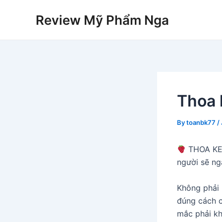
Skip
Review Mỹ Phẩm Nga
to
content
Thoa 
By
toanbk77
/
THOA K
người sẽ ngã
Không phải
đúng cách c
mắc phải k