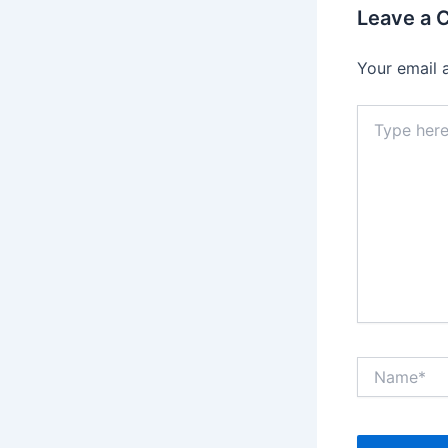
Leave a
Your email 
Type
here..
Name*