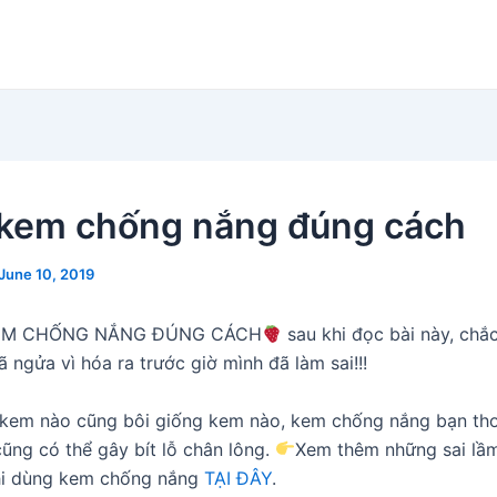
kem chống nắng đúng cách
June 10, 2019
EM CHỐNG NẮNG ĐÚNG CÁCH
sau khi đọc bài này, chắ
 ngửa vì hóa ra trước giờ mình đã làm sai!!!
 kem nào cũng bôi giống kem nào, kem chống nắng bạn th
ũng có thể gây bít lỗ chân lông.
Xem thêm những sai lầm
hi dùng kem chống nắng
TẠI ĐÂY
.