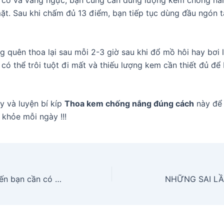
 cổ và vầng ngực, bạn cũng cần dùng lượng kem chống nắ
ặt. Sau khi chấm đủ 13 điểm, bạn tiếp tục dùng đầu ngón t
 quên thoa lại sau mỗi 2-3 giờ sau khi đổ mồ hôi hay bơi 
có thể trôi tuột đi mất và thiếu lượng kem cần thiết đủ để 
y và luyện bí kíp
Thoa kem chống nắng đúng cách
này để 
 khỏe mỗi ngày !!!
Những lợi ích khiến bạn cần có một sản phẩm tẩy trang nếu muốn có làn da hoàn hảo
NHỮNG SAI LẦM