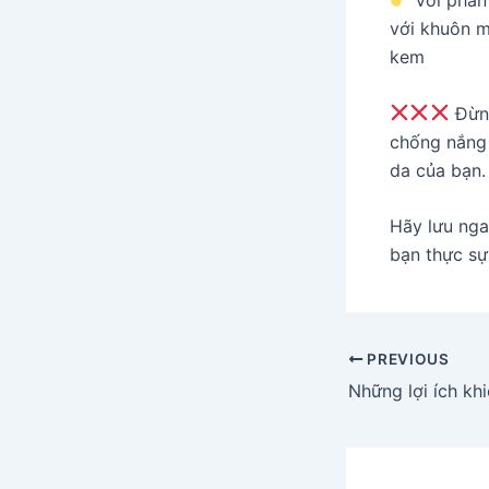
Với phần
với khuôn m
kem
Đừng
chống nắng 
da của bạn.
Hãy lưu nga
bạn thực sự
Post
PREVIOUS
navigation