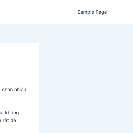
Sample Page
c chắn nhiều
oa không
 rất dễ